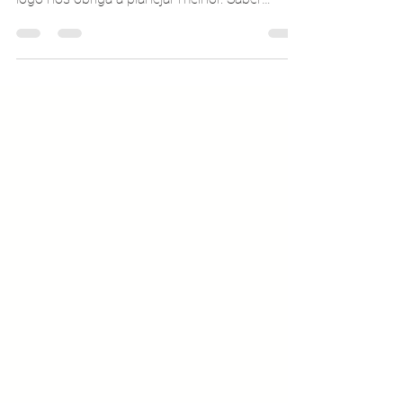
Veja pelo lado bom, ter medo às vezes nos
protege e nos faz ficarmos mais precavidos e
logo nos obriga a planejar melhor. Saber
planejar...