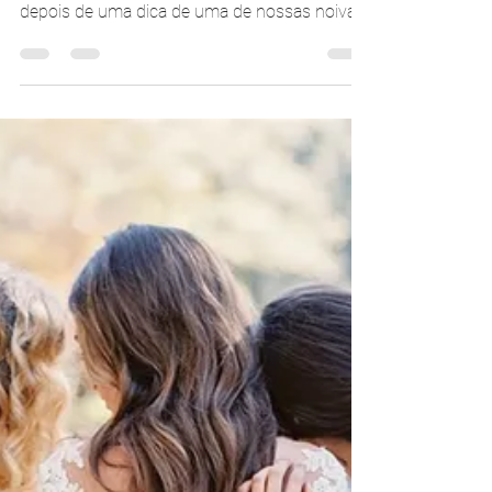
Carolina Moraes
21 de mai. de 2018
2 min de leitura
Vestido princesa é uma boa
ideia para casamento ao ar
livre?
Existem diversas regras de "não pode",
algumas, inclusive, bastante ultrapassadas, e
depois de uma dica de uma de nossas noivas,
nos...