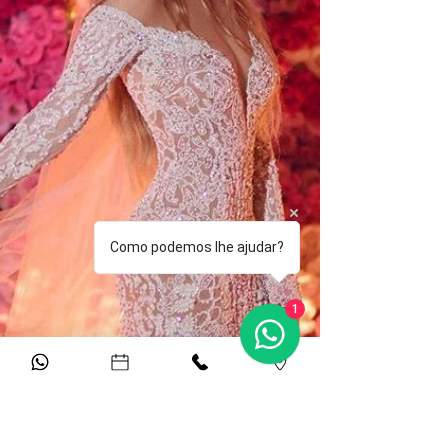
1 de mai. de 2018
1 min de leitura
Vestidos de noiva para
casamento à noite
Existem três fatores que toda noiva precisa
pensar na hora de escolher o vestido do
casamento. Primeiro: combina com minha
personalidade?...
Como podemos lhe ajudar?
1