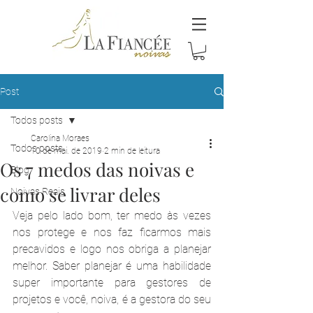
Post
Todos posts
Carolina Moraes
Todos posts
10 de mai. de 2019
2 min de leitura
Os 7 medos das noivas e
Blog
como se livrar deles
Noivas Reais
Veja pelo lado bom, ter medo às vezes 
nos protege e nos faz ficarmos mais 
precavidos e logo nos obriga a planejar 
melhor. Saber planejar é uma habilidade 
super importante para gestores de 
projetos e você, noiva, é a gestora do seu 