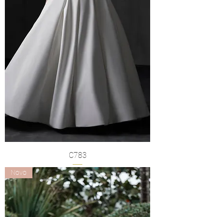
C783
Novo