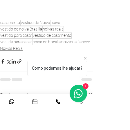
casamento
Vestido de Noiva
noiva
vestido de noiva Brasilia
noivas reais
vestido para casar
vestido de casamento
vestida para casar
noiva de brasilia
noivas la fiancee
Noivas Reais
Como podemos lhe ajudar?
1
Ver tudo
Posts recentes