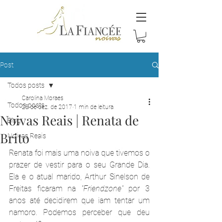
Post
Todos posts
Carolina Moraes
Todos posts
28 de dez. de 2017
1 min de leitura
Noivas Reais | Renata de
Blog
Brito
Noivas Reais
Renata foi mais uma noiva que tivemos o 
prazer de vestir para o seu Grande Dia. 
Ela e o atual marido, Arthur Sinelson de 
Freitas ficaram na 
"Friendzone"
 por 3 
anos até decidirem que iam tentar um 
namoro. Podemos perceber que deu 