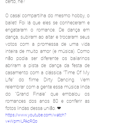
certo, né?
O casal compartilha do mesmo hobby, o 
ballet! Foi lá que eles se conheceram e 
engataram o romance. De dança em 
dança, subiram ao altar e trocaram seus 
votos com a promessa de uma vida 
inteira de muito amor (e música). Como 
não podia ser diferente os bailarinos 
abriram a pista de dança da festa de 
casamento com a clássica "Time Of My 
Life" do filme Dirty Dancing. Vem 
relembrar com a gente essa música linda 
do "Grand Finale" que embalou os 
romances dos anos 80 e conferir as 
fotos lindas dessa união. ❤
https://www.youtube.com/watch?
v=WpmILPAcRQo