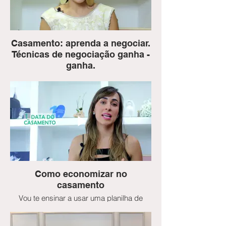
Casamento: aprenda a negociar.
Técnicas de negociação ganha -
ganha.
- Dicas para as noivas negociarem com
os fornecedores do casamento;
- Passo a passo para uma negociação
ganha-ganha.
Como economizar no
casamento
Vou te ensinar a usar uma planilha de
controle das parcelas, para você não ter
dor de cabeça e ficar com nome sujo na
praça.... Vamos combinar que ninguém