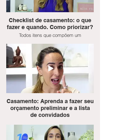
básico do seu “projeto casamento”
Checklist de casamento: o que
fazer e quando. Como priorizar?
Todos itens que compõem um
casamento... e, para otimizar seu tempo
te ensinarei a usar o método Muscow, que
é uma forma prática e divertida pra vc
saber o quê priorizar e definir o que
realmente importa para você e seu noivo.
Casamento: Aprenda a fazer seu
orçamento preliminar e a lista
de convidados
Você aprenderá a definir seu orçamento
preliminar em três etapas e a fazer a lista
de convidados.
E também vamos falar sobre os principais