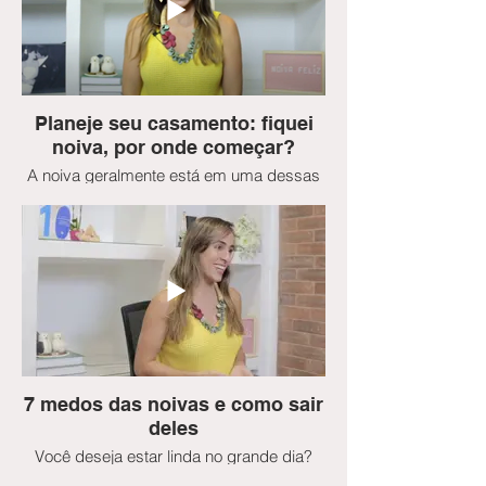
Planeje seu casamento: fiquei
noiva, por onde começar?
A noiva geralmente está em uma dessas
duas fases quando começa a organizar o
casamento: ou ela não tem nem ideia do
que vem pela frente e não sabe por onde
começar ou ela já esta desesperada com
o tanto de coisas que tem para fazer.
7 medos das noivas e como sair
deles
Você deseja estar linda no grande dia?
Espera que o casamento tenha a cara de