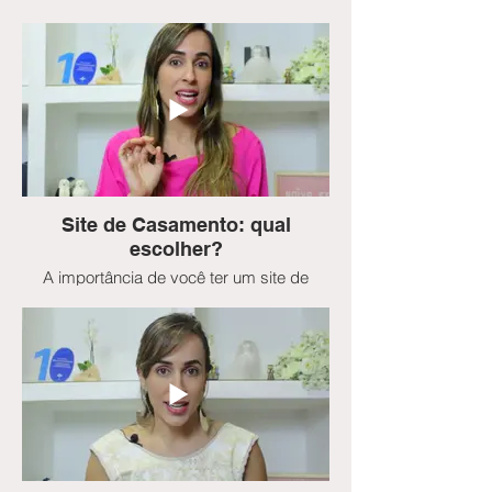
- Como usar as redes sociais, Instagram
e Pinterest e Whatsapp de forma
otimizada para se inspirar e definir o estilo
do seu casamento;
- Como e onde encontrar os melhores
fornecedores e verificar a reputação
deles;
- Como pedir orçamentos por meio de
plataformas específicas de casamento...
Site de Casamento: qual
escolher?
A importância de você ter um site de
casamento de noivos e dicas de qual a
melhor plataforma para você escolher.
Falaremos também sobre o convite de
casamento: o escrever, como e quando
entregar...
O site dos noivos e o convite são os
canais de contato dos convidados com os
noivos, e são eles que transmitem a
proposta de valor do casamento...