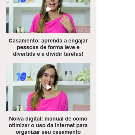
tabus que envolvem esses dois assuntos,
tipo: quem devo chamar do meu trabalho?
Quem deve pagar a festa?
Casamento: aprenda a engajar
pessoas de forma leve e
divertida e a dividir tarefas!
- Como engajar e envolver os
participantes nos preparativos de forma
leve e divertida
- E como dividir tarefas, identificando as
pessoas que tem o perfil adequado para
te ajudar nessa jornada...
Noiva digital: manual de como
otimizar o uso da internet para
organizar seu casamento