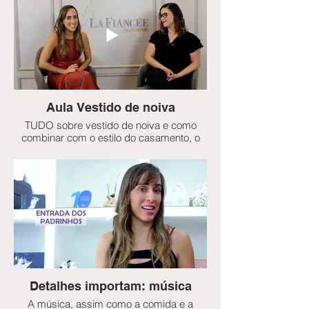
quer começar a vida a dois endividado,
né? Além disso, vou te dar 10 dicas
práticas de como economizar e também
te sugerir algumas opções criativas de
como você pode juntar mais dinheiro
durante essa fase dos preparativos!
Aula Vestido de noiva
TUDO sobre vestido de noiva e como
combinar com o estilo do casamento, o
seu estilo e o seu biotipo.
Detalhes importam: música
A música, assim como a comida e a