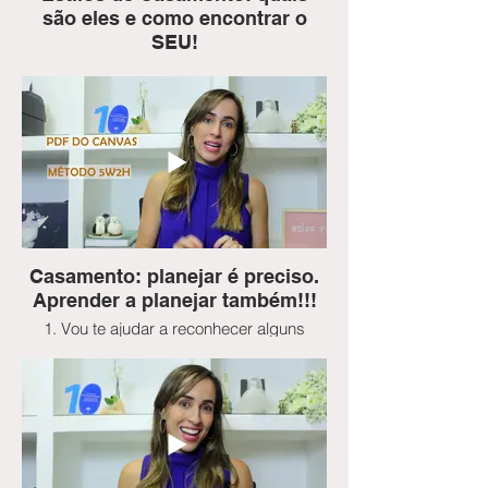
são eles e como encontrar o
SEU!
Assim como no canvas modelo de
negócios, aqui no Canvas Wedding
Planner recomendamos que você comece
definindo a sua proposta de valor. A
proposta de valor para o casamento é
como traduzir o sonho em realidade,
como fazer com que o casamento tenha a
cara de vocês. Para facilitar, identificamos
os 6 principais estilos de casamentos e
falamos sobre eles nesse video!
Casamento: planejar é preciso.
Aprender a planejar também!!!
1. Vou te ajudar a reconhecer alguns
comportamentos e atitudes comuns que
são limitadores: e que nos impedem de
fazer o que planejamos;
2. Vou te ensinar a usar no seu dia a dia
duas ferramentas que eu adoro usar e
que vão alavancar a sua produtividade;
3. Vou te ensinar um método prático que
vai te ajudar a definir todo o escopo