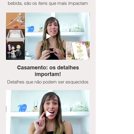
bebida, são os itens que mais impactam
para garantir o sucesso ou arruinar
qualquer festa... e no casamento, isso não
é diferente.
Casamento: os detalhes
importam!
Detalhes que não podem ser esquecidos
nem no dia nem na véspera do seu
casamento.
Pegue um papel e caneta para anotar pois
os detalhes importam e muito para sua
festa ser inesquecível.