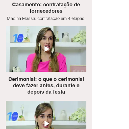
Casamento: contratação de
fornecedores
Mão na Massa: contratação em 4 etapas.
Cuidados com cada tipo de fornecedor.
Nesta aula veremos:
- As quatro principais etapas de
contratação dos principais fornecedores
- Quais cuidados ter a hora de contratar
cada serviço específico.
Cerimonial: o que o cerimonial
deve fazer antes, durante e
depois da festa
Cerimonial, o maestro do seu casamento.
Saiba tudo o que ele pode fazer antes,
durante e depois da festa. Também
falaremos da diferença entre o serviço de
cerimonial do dia e da assessoria
completa.