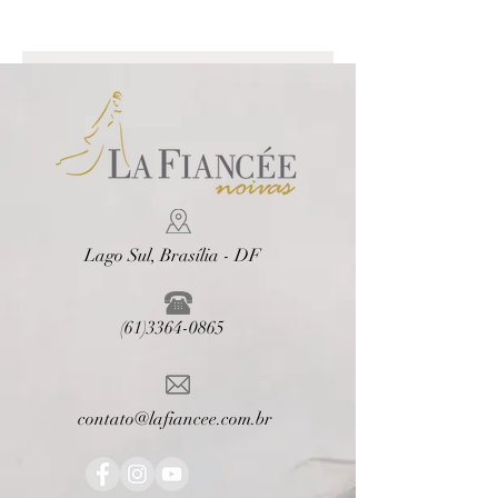
Lago Sul, Brasília - DF
(61)3364-0865
contato@lafiancee.com.br