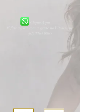
Clique Aqui
E fale agora com a gente no WhatsApp
(61) 3364 0865