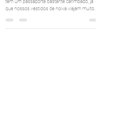
mundo todo
Por aqui costumamos dizer que a La Fiancée
tem um passaporte bastante carimbado, já
que nossos vestidos de noiva viajam muito
por esse...