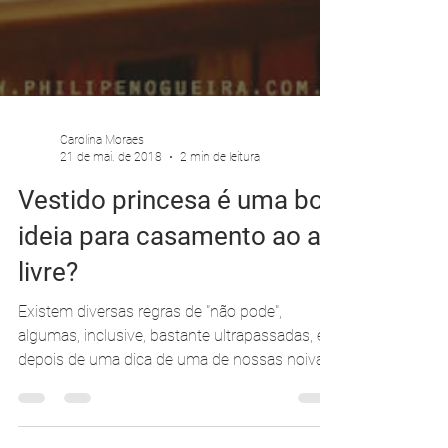
Carolina Moraes
21 de mai. de 2018
2 min de leitura