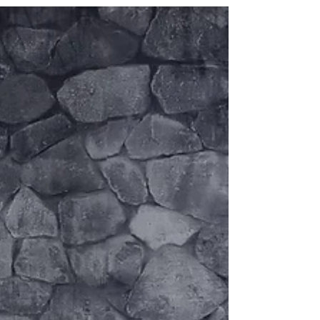
Vestido princesa é uma boa
ideia para casamento ao ar
livre?
Existem diversas regras de "não pode",
algumas, inclusive, bastante ultrapassadas, e
depois de uma dica de uma de nossas noivas,
nos...