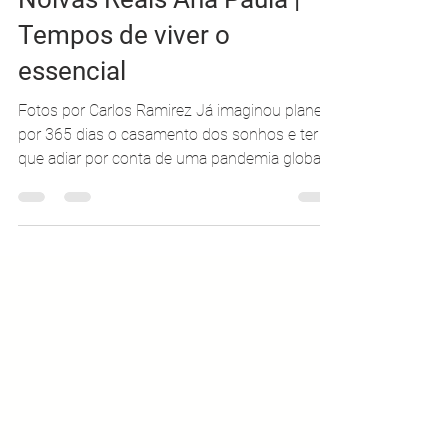
Carolina Moraes
13 de out. de 2020
2 min de leitura
Noivas Reais Ana Paula |
Tempos de viver o
essencial
Fotos por Carlos Ramirez Já imaginou planejar
por 365 dias o casamento dos sonhos e ter
que adiar por conta de uma pandemia global
que...