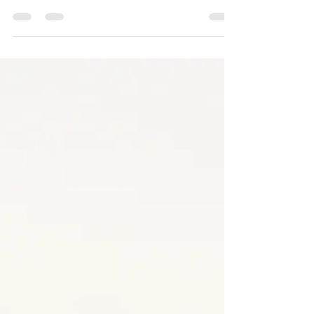
Rodrigues
Hoje vamos contar a história da Servidora
Pública Iza Rodrigues e do Parlamentar e
Empresário Remídio Monai Montessi. Em
2012, Iza estava...