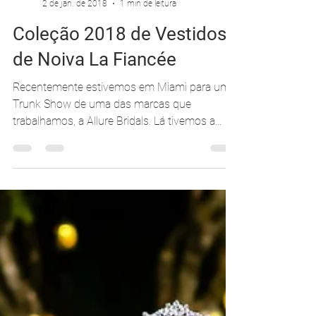
Carolina Moraes
2 de jan. de 2018
1 min de leitura
Coleção 2018 de Vestidos
de Noiva La Fiancée
Recentemente estivemos em Miami para um
Trunk Show de uma das marcas que
trabalhamos, a Allure Bridals. Lá tivemos a
oportunidade de...