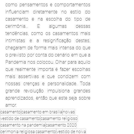
como pensamentos e comportamentos 
influenciam diretamente no estilo do 
casamento e na escolha do tipo de 
cerimônia... E algumas dessas 
tendências, como os casamentos mais 
intimistas e a resignificação destes, 
chegaram de forma mais intensa do que 
o previsto por conta do cenário em que a 
Pandemia nos colocou. Olhar para aquilo 
que realmente importa é fazer escolhas 
mais assertivas e que condizem com 
nossas crenças e personalidade. Toda 
grande revolução impulsiona grandes 
aprendizados, então que este seja sobre 
amor.
casamento
casamento em brasilia
noivas
vestido de casamento
casamento religioso
casamento na pandemia
casamento 2020
cerimonia religiosa casamento
vestido de noiva