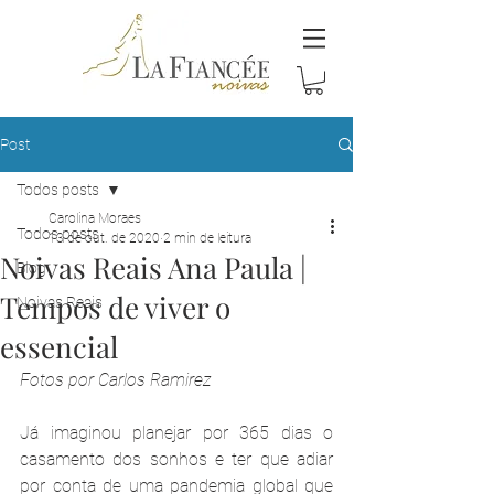
Post
Todos posts
Carolina Moraes
Todos posts
13 de out. de 2020
2 min de leitura
Noivas Reais Ana Paula |
Blog
Tempos de viver o
Noivas Reais
essencial
Fotos por Carlos Ramirez
Já imaginou planejar por 365 dias o 
casamento dos sonhos e ter que adiar 
por conta de uma pandemia global que 