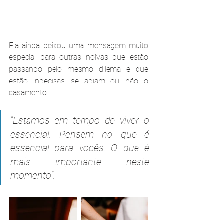
Ela ainda deixou uma mensagem muito 
especial para outras noivas que estão 
passando pelo mesmo dilema e que 
estão indecisas se adiam ou não o 
casamento.
"Estamos em tempo de viver o 
essencial. Pensem no que é 
essencial para vocês. O que é 
mais importante neste 
momento".