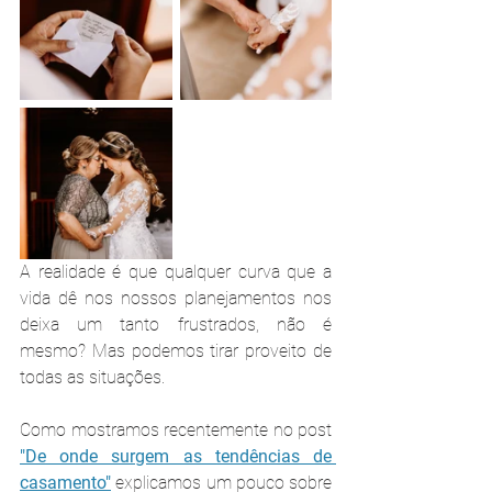
A realidade é que qualquer curva que a 
vida dê nos nossos planejamentos nos 
deixa um tanto frustrados, não é 
mesmo? Mas podemos tirar proveito de 
todas as situações.
Como mostramos recentemente no post 
"De onde surgem as tendências de 
casamento"
explicamos um pouco sobre 