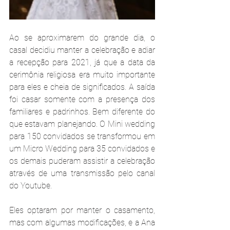
Ao se aproximarem do grande dia, o 
casal decidiu manter a celebração e adiar 
a recepção para 2021, já que a data da 
cerimônia religiosa era muito importante 
para eles e cheia de significados. A saída 
foi casar somente com a presença dos 
familiares e padrinhos. Bem diferente do 
que estavam planejando. O Mini wedding 
para 150 convidados se transformou em 
um Micro Wedding para 35 convidados e 
os demais puderam assistir a celebração 
através de uma transmissão pelo canal 
do Youtube.
Eles optaram por manter o casamento, 
mas com algumas modificações, e a Ana 