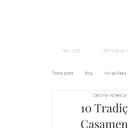
SERVIÇOS
VESTIDOS DE N
Todos posts
Blog
Noivas Reais
Carolina Moraes
24 
10 Tradiç
Casamen