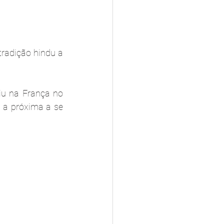
radição hindu a 
iu na França no 
 a próxima a se 