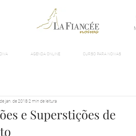
OIVA
AGENDA ONLINE
CURSO PARA NOIVAS
de jan. de 2018
2 min de leitura
ões e Superstições de
to