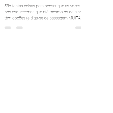
Carolina Moraes
25 de set. de 2018
1 min de leitura
Tipos de buquês de noiva
São tantas coisas para pensar que às vezes
nos esquecemos que até mesmo os detalhes
têm opções (e diga-se de passagem MUITAS
opções), mas...