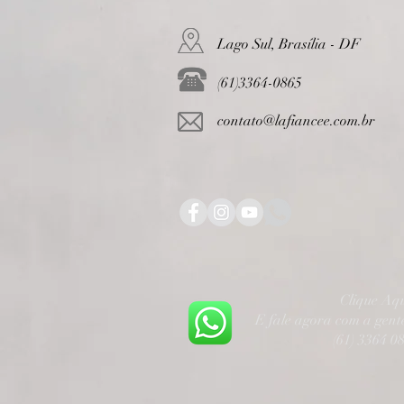
Lago Sul, Brasília - DF
(61)3364-0865
contato@lafiancee.com.br
Clique Aq
E fale agora com a gen
(61) 3364 0