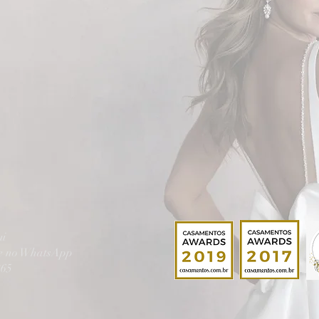
ui
te no WhatsApp
865