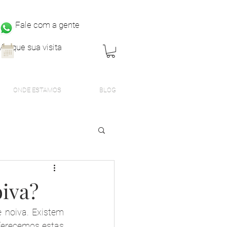
Fale com a gente
Marque sua visita
ONDE ESTAMOS
BLOG
oiva?
 noiva. Existem 
erecemos estas 