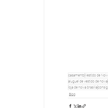
casamento
Vestido de Noiv
aluguel de vestido de noiva
loja de noiva brasilia
consig
Blog