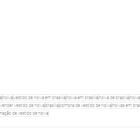
a
noiva
vestido de noiva em brasilia
noiva em brasilia
noiva de brasilia
noiva
vender vestido de noiva
brasilia
compra de vestido de noiva
noivas em bras
nação de vestido de noiva