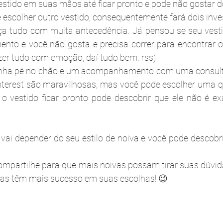
estido em suas mãos até ficar pronto e pode não gostar do 
 escolher outro vestido, consequentemente fará dois inv
ça tudo com muita antecedência. Já pensou se seu vestid
to e você não gosta e precisa correr para encontrar ou
zer tudo com emoção, daí tudo bem. rss)
: tenha pé no chão e um acompanhamento com uma consult
nterest são maravilhosas, mas você pode escolher uma q
o vestido ficar pronto pode descobrir que ele não é ex
 compartilhe para que mais noivas possam tirar suas dúvid
das têm mais sucesso em suas escolhas! 😉