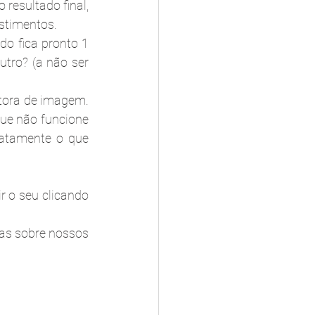
resultado final, 
estimentos.
o fica pronto 1 
tro? (a não ser 
ora de imagem. 
ue não funcione 
atamente o que 
A escolha do vestido vai depender do seu estilo de noiva e você pode descobrir o seu clicando 
as sobre nossos 