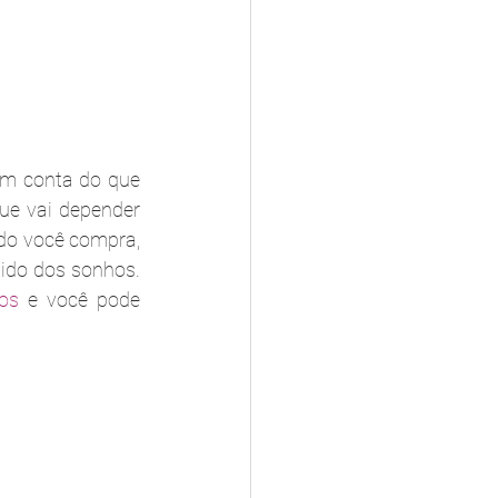
em conta do que 
e vai depender 
do você compra, 
ido dos sonhos. 
dos
 e você pode 