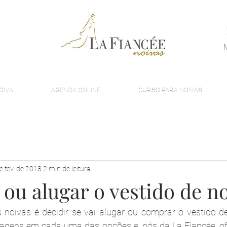
OIVA
AGENDA ONLINE
CURSO PARA NOIVAS
e fev. de 2018
2 min de leitura
ou alugar o vestido de n
noivas é decidir se vai alugar ou comprar o vestido de
agens em cada uma das opções e, nós da La Fiancée, of