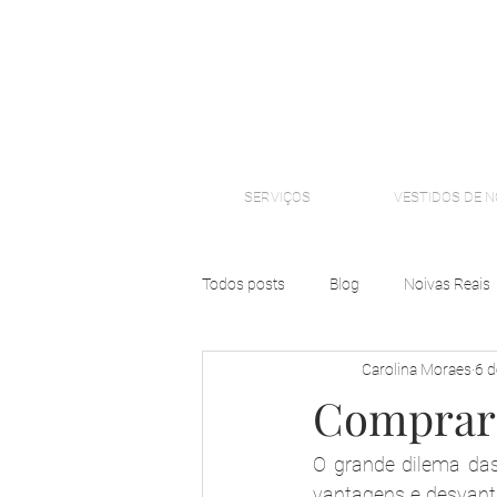
SERVIÇOS
VESTIDOS DE N
Todos posts
Blog
Noivas Reais
Carolina Moraes
6 d
Comprar 
O grande dilema das 
vantagens e desvant