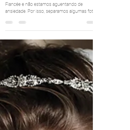
Carolina Moraes
12 de mar. de 2018
1 min de leitura
Espiadinha na nova coleção
de vestidos de noiva
A nova coleção já está a caminho da La
Fiancée e não estamos aguentando de
ansiedade. Por isso, separamos algumas fotos
para vocês darem...