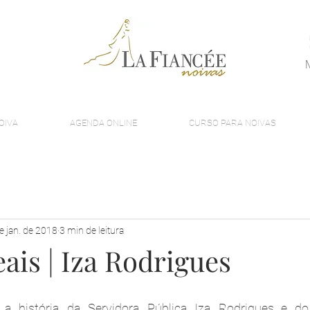
OIVA
AGENDA ONLINE
CURSO PARA NOIVAS
e jan. de 2018
3 min de leitura
ais | Iza Rodrigues
a história da Servidora Pública Iza Rodrigues e do