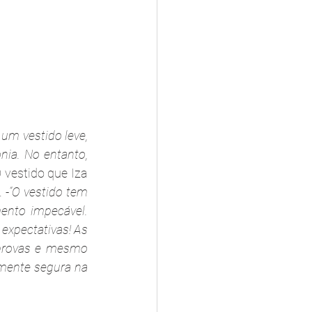
 um vestido leve, 
ia. No entanto, 
O vestido que Iza 
 -
“O vestido tem 
nto impecável. 
xpectativas! As 
provas e mesmo 
lmente segura na 