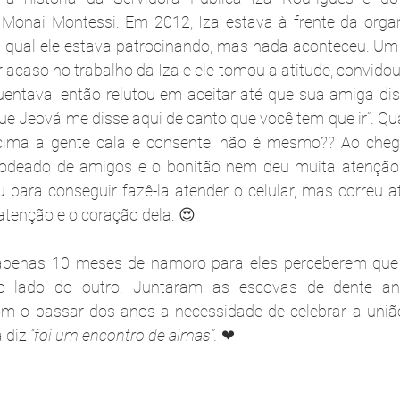
Monai Montessi. Em 2012, Iza estava à frente da orga
a qual ele estava patrocinando, mas nada aconteceu. Um 
acaso no trabalho da Iza e ele tomou a atitude, convidou 
uentava, então relutou em aceitar até que sua amiga diss
que Jeová me disse aqui de canto que você tem que ir”. Qu
ima a gente cala e consente, não é mesmo?? Ao chegar
odeado de amigos e o bonitão nem deu muita atenção p
 para conseguir fazê-la atender o celular, mas correu atr
tenção e o coração dela. 😍
penas 10 meses de namoro para eles perceberem que a
 lado do outro. Juntaram as escovas de dente a
om o passar dos anos a necessidade de celebrar a união 
 diz 
“foi um encontro de almas”. 
❤