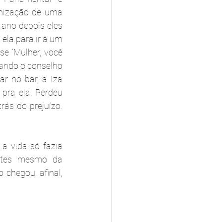
nização de uma 
ano depois eles 
ela para ir à um 
e “Mulher, você 
ando o conselho 
 no bar, a Iza 
ra ela. Perdeu 
ás do prejuízo. 
 vida só fazia 
ntes mesmo da 
chegou, afinal, 