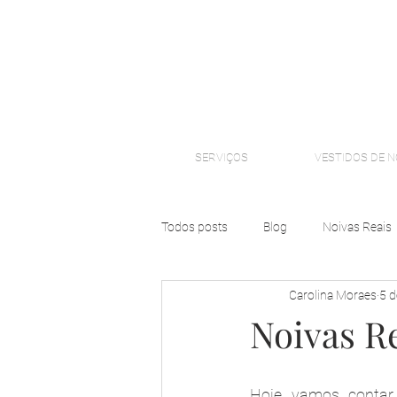
SERVIÇOS
VESTIDOS DE N
Todos posts
Blog
Noivas Reais
Carolina Moraes
5 d
Noivas Re
Hoje vamos contar 