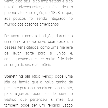
velho, algo azul, algo emprestado e algo 
novo” — dizeres estes, originários de um 
poema vitoriano inglês, de 1898, e que, 
aos poucos, foi sendo integrado no 
mundo dos casórios americanos.
De acordo com a tradição, durante a 
cerimônia, a noiva deve usar cada um 
desses itens citados, como uma maneira 
de levar sorte para a união e, 
consequentemente, ter muita felicidade 
ao longo do seu matrimônio. 
Something old
 (algo velho): pode uma 
jóia de família que a noiva ganha de 
presente para usar no dia do casamento, 
para algumas pode ser também o 
vestido que pertenceu à mãe. Ou 
também pode ser um relicário usado 