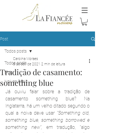
Post
Todos posts
Carolina Moraes
Todos posts
6 de set. de 2021
2 min de leitura
Tradição de casamento:
Blog
something blue
Noivas Reais
Já ouviu falar sobre a tradição de 
casamento something blue? Na 
Inglaterra, há um velho ditado segundo o 
qual a noiva deve usar 
“Something old, 
something blue, something borrowed e 
something new”,
em tradução, “algo 