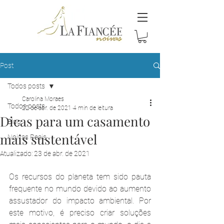
Post
Todos posts
Carolina Moraes
Todos posts
22 de abr. de 2021
4 min de leitura
Dicas para um casamento
Blog
mais sustentável
Noivas Reais
Atualizado:
23 de abr. de 2021
Os recursos do planeta tem sido pauta 
frequente no mundo devido ao aumento 
assustador do impacto ambiental. Por 
este motivo, é preciso criar soluções 