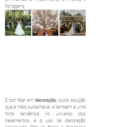
folhagens.
E por falar em 
decoração
, outra solução 
que é mais sustentável, e também é uma 
forte tendência no universo dos 
casamentos, é o uso da decoração 