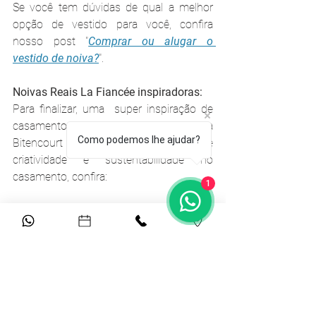
Se você tem dúvidas de qual a melhor 
opção de vestido para você, confira 
nosso post "
Comprar ou alugar o 
vestido de noiva?
".
Noivas Reais La Fiancée inspiradoras:
Para finalizar, uma  super inspiração de 
casamento da nossa Noiva Real Camila 
Como podemos lhe ajudar?
Bitencourt que deu um show de 
criatividade e sustentabilidade no 
casamento, confira:
1
A mãe da Camila foi quem fez os 
sousplats de crochê, que 
embelezou a mesa da família;
Ela e a Camila fizeram todos os 
saquinhos de tecido para envelopar 
os bem-casados, costurados um 
por um, foram mais de 400;