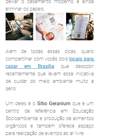
deixar o casamento moderno e ainda 
eliminar os papeis.
Além de todas essas dicas, quero 
compartilhar com vocês dois 
locais para 
casar em Brasília
 que descobri 
recentemente que levam essa iniciativa 
de cuidar do meio ambiente muito a 
sério:
Um deles é o 
Sítio Geranium 
que é um
centro de referência em Educação 
Socioambiental e produção de alimentos 
orgânicos e também oferece espaço 
para realização de eventos ao ar livre.