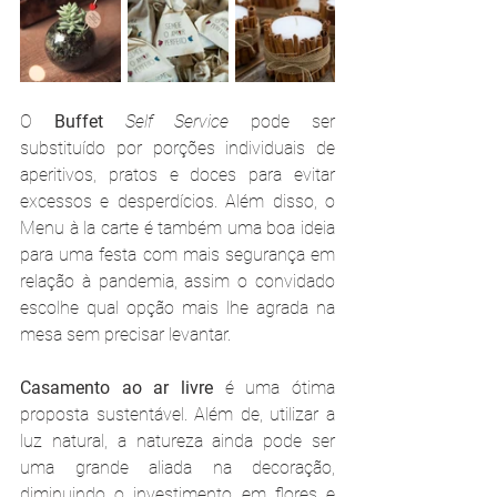
O 
Buffet 
Self Service
 pode ser 
substituído por porções individuais de 
aperitivos, pratos e doces para evitar 
excessos e desperdícios. Além disso, o 
Menu à la carte é também uma boa ideia 
para uma festa com mais segurança em 
relação à pandemia, assim o convidado 
escolhe qual opção mais lhe agrada na 
mesa sem precisar levantar. 
Casamento ao ar livre
 é uma ótima 
proposta sustentável. Além de, utilizar a 
luz natural, a natureza ainda pode ser 
uma grande aliada na decoração, 
diminuindo o investimento em flores e 