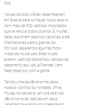
fora.
Noivas de todo o Brasil desembarcam 
em Brasília para conhecer nosso acervo 
com mais de 500 vestidos importados 
que se renova todos os anos. E, muitas 
delas, escolhem destinos nacionais e até 
internacionais para o grande dia.
Por isso, separamos algumas fotos 
lindas de noivas pelo Brasil e pelo 
exterior vestindo belíssimos vestidos de 
casamento aqui da La Fiancée. Vem 
fazer esse tour com a gente...
Temos uma paixão enorme pelos 
nossos vizinhos do nordeste. Afinal, 
muitas noivas de lá vem pra cá e nos 
dão a honra de vesti-las em seus 
casamentos e ainda nos presenteiam 