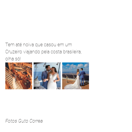
Tem até noiva que casou em um 
Cruzeiro viajando pela costa brasileira, 
olha só!
Fotos Guto Correa