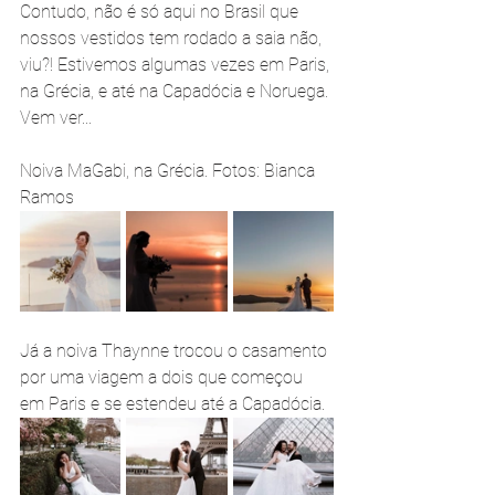
Contudo, não é só aqui no Brasil que 
nossos vestidos tem rodado a saia não, 
viu?! Estivemos algumas vezes em Paris, 
na Grécia, e até na Capadócia e Noruega. 
Vem ver...
Noiva MaGabi, na Grécia. Fotos: Bianca 
Ramos 
Já a noiva Thaynne trocou o casamento 
por uma viagem a dois que começou 
em Paris e se estendeu até a Capadócia.