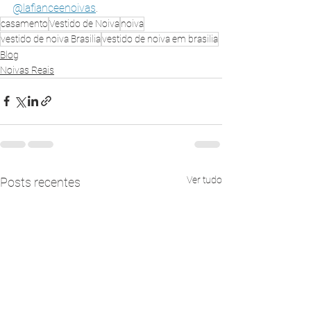
@lafianceenoivas
.
casamento
Vestido de Noiva
noiva
vestido de noiva Brasilia
vestido de noiva em brasilia
Blog
Noivas Reais
Ver tudo
Posts recentes