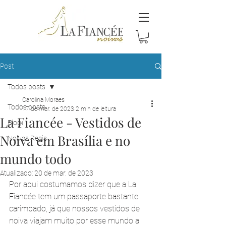
Post
Todos posts
Carolina Moraes
Todos posts
17 de mar. de 2023
2 min de leitura
La Fiancée - Vestidos de
Blog
Noiva em Brasília e no
Noivas Reais
mundo todo
Atualizado:
20 de mar. de 2023
Por aqui costumamos dizer que a La 
Fiancée tem um passaporte bastante 
carimbado, já que nossos vestidos de 
noiva viajam muito por esse mundo a 