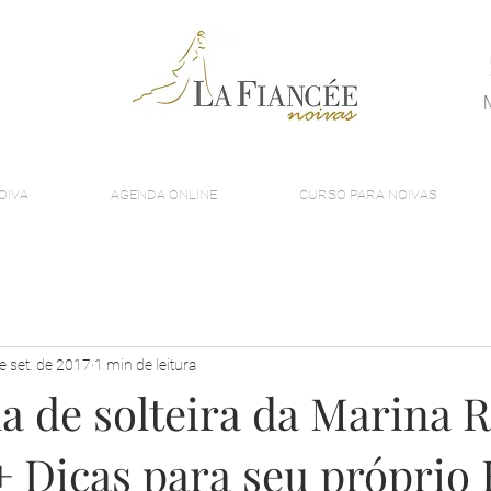
OIVA
AGENDA ONLINE
CURSO PARA NOIVAS
e set. de 2017
1 min de leitura
a de solteira da Marina 
+ Dicas para seu próprio 