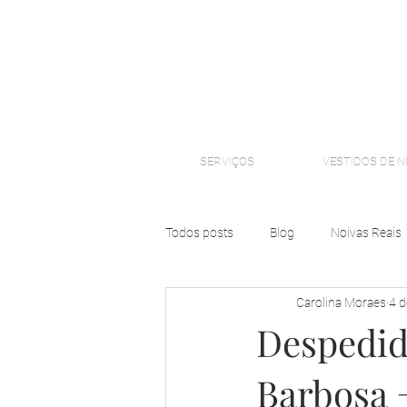
SERVIÇOS
VESTIDOS DE N
Todos posts
Blog
Noivas Reais
Carolina Moraes
4 d
Despedid
Barbosa 