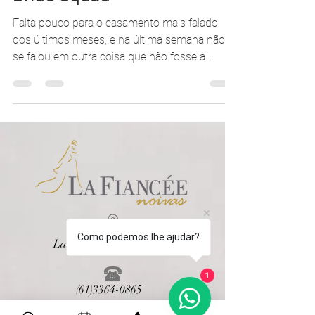
Marina Ruy Barbosa +
Dicas para seu próprio
Bride Squad
Falta pouco para o casamento mais falado
dos últimos meses, e na última semana não
se falou em outra coisa que não fosse a
despedida de...
Como podemos lhe ajudar?
1
Lago Sul, Brasília - DF