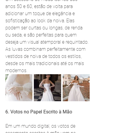
anos 50 e 60, estão de volta para 
adicionar um toque de elegância e 
sofisticação ao look da noiva. Elas 
podem ser curtas ou longas, de renda 
ou seda, e são perfeitas para quem 
deseja um visual atemporal e requintado. 
As luvas combinam perfeitamente com 
vestidos de noiva de todos os estilos, 
desde os mais tradicionais até os mais 
modernos.
6. Votos no Papel Escrito à Mão
Em um mundo digital, os votos de 