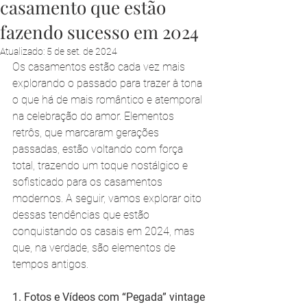
casamento que estão
fazendo sucesso em 2024
Atualizado:
5 de set. de 2024
Os casamentos estão cada vez mais 
explorando o passado para trazer à tona 
o que há de mais romântico e atemporal 
na celebração do amor. Elementos 
retrôs, que marcaram gerações 
passadas, estão voltando com força 
total, trazendo um toque nostálgico e 
sofisticado para os casamentos 
modernos. A seguir, vamos explorar oito 
dessas tendências que estão 
conquistando os casais em 2024, mas 
que, na verdade, são elementos de 
tempos antigos.
1. Fotos e Vídeos com “Pegada” vintage