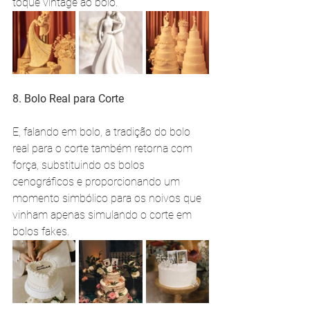
toque vintage ao bolo.
8. Bolo Real para Corte
E, falando em bolo, a tradição do bolo 
real para o corte também retorna com 
força, substituindo os bolos 
cenográficos e proporcionando um 
momento simbólico para os noivos que 
vinham apenas simulando o corte em 
bolos fakes.