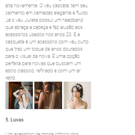
alta novamente. O véu cascata, tem seu 
caimento em camadas elegante e fluido. 
Já o véu Julieta possui um headband 
que abraça a cabeça e faz alusão aos 
acessórios usados nos anos 20. E a 
casquete é um acessório com véu curto 
que traz um toque de anos dourados 
para o visual da noiva. É uma opção 
perfeita para noivas que buscam um 
estilo clássico, refinado e com um ar 
retrô.
5. Luvas
Um acessório de moda icônico dos 