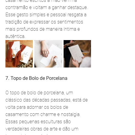
casamento escritos à mão vem na 
contramão e voltam a ganhar destaque. 
Esse gesto simples e pessoal resgata a 
tradição de expressar os sentimentos 
mais profundos de maneira íntima e 
autêntica. 
7. Topo de Bolo de Porcelana
O topo de bolo de porcelana, um 
clássico das décadas passadas, está de 
volta para adornar os bolos de 
casamento com charme e nostalgia. 
Essas pequenas esculturas são 
verdadeiras obras de arte e dão um 