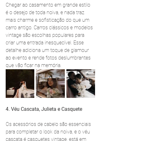
Chegar ao casamento em grande estilo 
é o desejo de toda noiva, e nada traz 
mais charme e sofisticação do que um 
carro antigo. Carros clássicos e modelos 
vintage são escolhas populares para 
criar uma entrada inesquecível. Esse 
detalhe adiciona um toque de glamour 
ao evento e rende fotos deslumbrantes 
que vão ficar na memória.
4. Véu Cascata, Julieta e Casquete
Os acessórios de cabelo são essenciais 
para completar o look da noiva, e o véu 
cascata é casquetes vintage, está em 