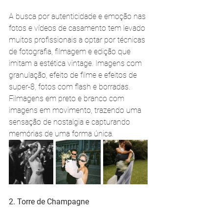
A busca por autenticidade e emoção nas 
fotos e vídeos de casamento tem levado 
muitos profissionais a optar por técnicas 
de fotografia, filmagem e edição que 
imitam a estética vintage. Imagens com 
granulação, efeito de filme e efeitos de 
super-8, fotos com flash e borradas. 
Filmagens em preto e branco com 
imagens em movimento, trazendo uma 
sensação de nostalgia e capturando 
memórias de uma forma única. 
2. Torre de Champagne