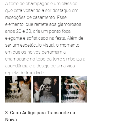
A torre de champagne é um clássico 
que está voltando a ser destaque em 
recepções de casamento. Esse 
elemento, que remete aos glamorosos 
anos 20 e 30, cria um ponto focal 
elegante e sofisticado na festa. Além de 
ser um espetáculo visual, o momento 
em que os noivos derramam a 
champagne no topo da torre simboliza a 
abundância e o desejo de uma vida 
repleta de felicidade.
3. Carro Antigo para Transporte da 
Noiva