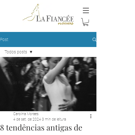
Post
Todos posts
Todos posts
Blog
Noivas Reais
Carolina Moraes
4 de set. de 2024
3 min de leitura
8 tendências antigas de