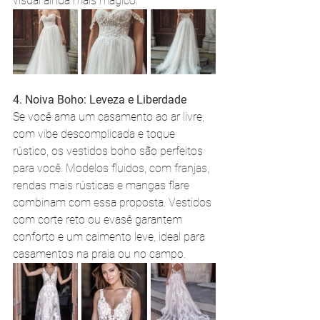
visual ainda mais mágico. 
4. Noiva Boho: Leveza e Liberdade
Se você ama um casamento ao ar livre, 
com vibe descomplicada e toque 
rústico, os vestidos boho são perfeitos 
para você. Modelos fluidos, com franjas, 
rendas mais rústicas e mangas flare 
combinam com essa proposta. Vestidos 
com corte reto ou evasê garantem 
conforto e um caimento leve, ideal para 
casamentos na praia ou no campo.