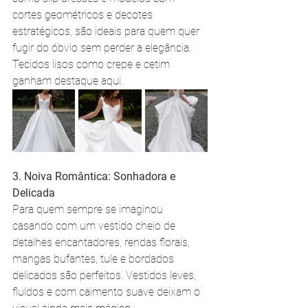
cortes geométricos e decotes 
estratégicos, são ideais para quem quer 
fugir do óbvio sem perder a elegância. 
Tecidos lisos como crepe e cetim 
ganham destaque aqui.
3. Noiva Romântica: Sonhadora e 
Delicada
Para quem sempre se imaginou 
casando com um vestido cheio de 
detalhes encantadores, rendas florais, 
mangas bufantes, tule e bordados 
delicados são perfeitos. Vestidos leves, 
fluídos e com caimento suave deixam o 