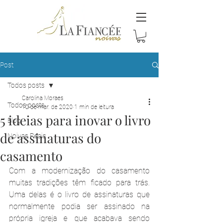
Post
Todos posts
Carolina Moraes
Todos posts
10 de mar. de 2020
1 min de leitura
5 ideias para inovar o livro
Blog
de assinaturas do
Noivas Reais
casamento
Com a modernização do casamento 
muitas tradições têm ficado para trás. 
Uma delas é o livro de assinaturas que 
normalmente podia ser assinado na 
própria igreja e que acabava sendo 