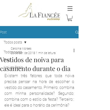
Post
Todos posts
Carolina Moraes
Todos posts
23 de abr. de 2018
1 min de leitura
Vestidos de noiva para
Blog
casamento durante o dia
Noivas Reais
Existem três fatores que toda noiva 
precisa pensar na hora de escolher o 
vestido do casamento. Primeiro: combina 
com minha personalidade? Segundo: 
combina com o estilo da festa? Terceiro:: 
ele é ideal para o horário da cerimônia?