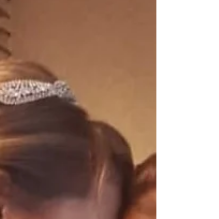
5 de set. de 2018
2 min de leitura
5 serviços importantes
para o casamento que
ninguém te disse
O planejamento do casamento possui vários
detalhes que às vezes os noivos esquecem e
acabam passando por situações delicadas.
Visando...