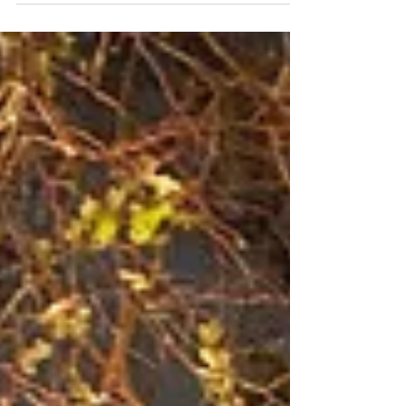
Carolina Moraes
7 de set. de 2018
1 min de leitura
Noivas Reais | Rafaela
Vilasboa
Com uma decoração mais clássica e simplista
com um toque de romantismo das flores
brancas, a expert em casamentos e diretora
da Revista...