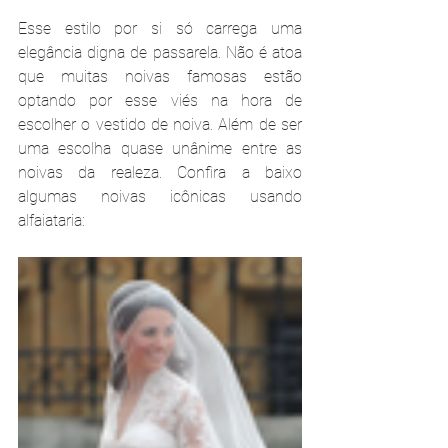
Esse estilo por si só carrega uma 
elegância digna de passarela. Não é atoa 
que muitas noivas famosas estão 
optando por esse viés na hora de 
escolher o vestido de noiva. Além de ser 
uma escolha quase unânime entre as 
noivas da realeza. Confira a baixo 
algumas noivas icônicas usando 
alfaiataria: