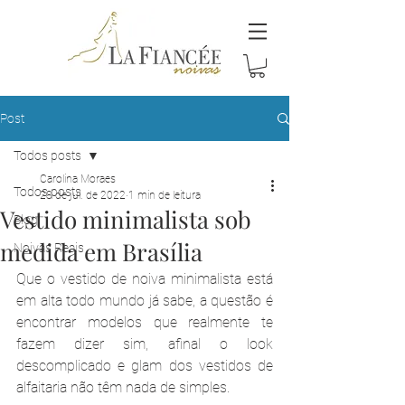
Post
Todos posts
Carolina Moraes
Todos posts
28 de jul. de 2022
1 min de leitura
Vestido minimalista sob
Blog
medida em Brasília
Noivas Reais
Que o vestido de noiva minimalista está 
em alta todo mundo já sabe, a questão é 
encontrar modelos que realmente te 
fazem dizer sim, afinal o look 
descomplicado e glam dos vestidos de 
alfaitaria não têm nada de simples.