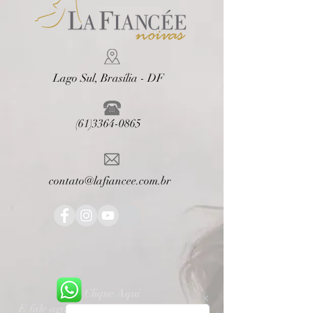
Lago Sul, Brasília - DF
(61)3364-0865
contato@lafiancee.com.br
Clique Aqui
E fale agora com a gente no WhatsApp