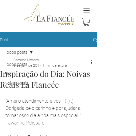
Post
Todos posts
Carolina Moraes
Todos posts
9 de jun. de 2017
1 min de leitura
Inspiração do Dia: Noivas
Blog
Reais La Fiancée
Noivas Reais
"Amei o atendimento e vcs!! :) :) :) 
Obrigada pelo carinho e por ajudar a 
tornar esse dia ainda mais especial!!" 
Tawanna Pelissaro 