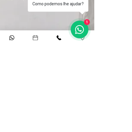
Como podemos lhe ajudar?
(61) 3364 0865
1