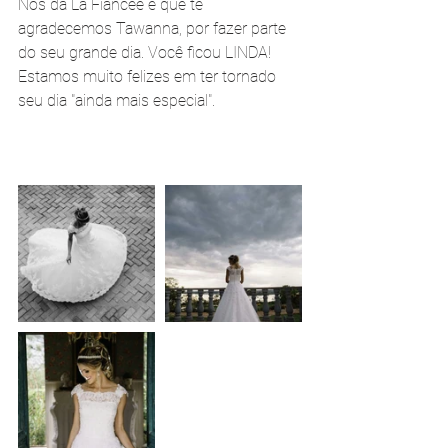
Nós da La Fiancée é que te 
agradecemos Tawanna, por fazer parte 
do seu grande dia. Você ficou LINDA!
Estamos muito felizes em ter tornado 
seu dia "ainda mais especial". 