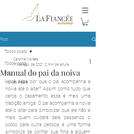
Post
Todos posts
Carolina Moraes
Todos posts
11 de ago. de 2021
2 min de leitura
Manual do pai da noiva
Blog
Você sabe por que o pai acompanha a 
Noivas Reais
noiva até o altar? Assim como tudo que 
cerca o casamento essa é mais uma 
tradição antiga. O pai acompanha a noiva 
até o altar para simbolizar que ele não é 
mais quem cuidará dela, passando o 
posto para outra pessoa, é uma forma 
simbólica de confiar sua filha à alguém 