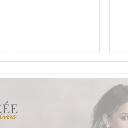
8 rituais para cerimônia de
Vest
casamento
medi