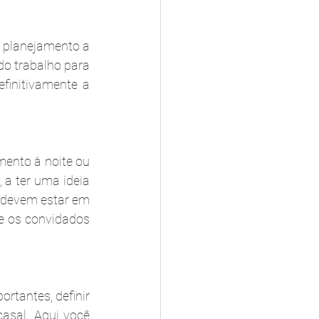
o planejamento a 
do trabalho para 
initivamente a 
ento à noite ou 
 a ter uma ideia 
o devem estar em 
e os convidados 
tantes, definir 
sal. Aqui você 