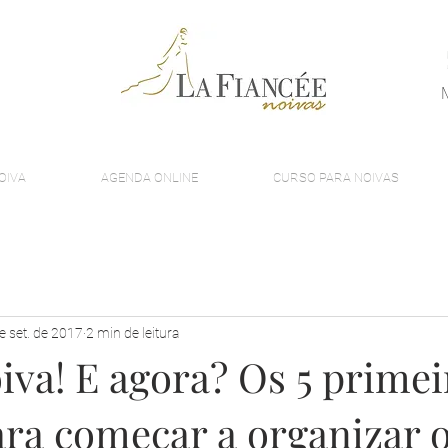
OIVA
AGENDA ONLINE
CURSO PARA NOIVAS
e set. de 2017
2 min de leitura
iva! E agora? Os 5 primei
ara começar a organizar 