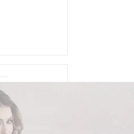
ido minimalista sob
da em Brasília