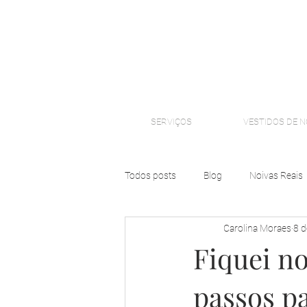
SERVIÇOS
VESTIDOS DE N
Todos posts
Blog
Noivas Reais
Carolina Moraes
8 d
Fiquei no
passos p