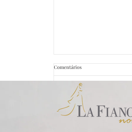
Comentários
Escreva um comentário
La Fiancée - Vestidos de
Noiva em Brasília e no mundo
todo