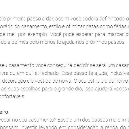
é o primeiro passo a dar, assim você poderá definir todo 
orário do casamento, estilo e otimizar datas como férias 
e mel, por exemplo. Você pode esperar para marcar def
 ideia do mês pelo menos te ajuda nos próximos passos.
o seu casamento você conseguirá decidir se será um casam
 livre ou em buffet fechado. Esse passo te ajuda, inclusive,
a decoração e o vestido de noiva. O seu estilo e o do noiv
s suas escolhas para o grande dia, isso ajudará vocês 
onfortáveis.
eiro
estir no seu casamento? Esse é um dos passos mais impor
possam investir, levando em consideração a renda do ca