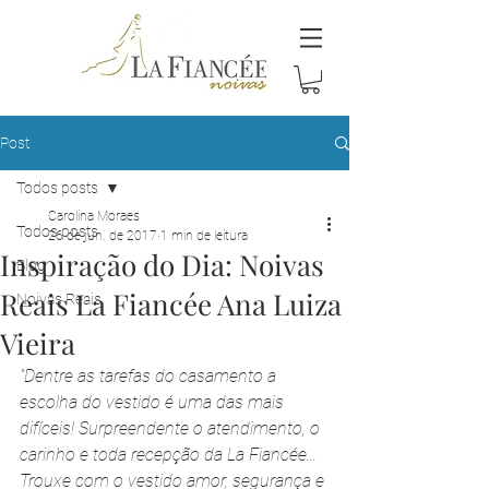
Post
Todos posts
Carolina Moraes
Todos posts
26 de jun. de 2017
1 min de leitura
Inspiração do Dia: Noivas
Blog
Reais La Fiancée Ana Luiza
Noivas Reais
Vieira
"Dentre as tarefas do casamento a 
escolha do vestido é uma das mais 
difíceis! Surpreendente o atendimento, o 
carinho e toda recepção da La Fiancée... 
Trouxe com o vestido amor, segurança e 