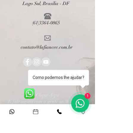
Lago Sul, Brasília - DF
(61)3364-0865
contato@lafiancee.com.br
Como podemos lhe ajudar?
Clique Aqui
1
E fale agora com a gente no WhatsApp
(61) 3364 0865