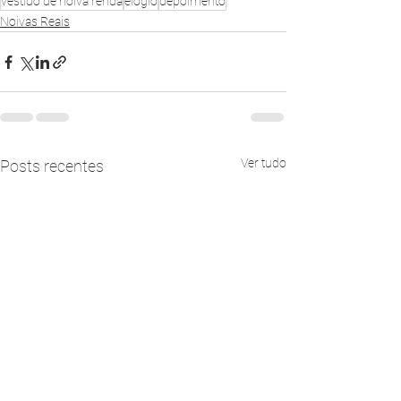
vestido de noiva renda
elogio
depoimento
Noivas Reais
Ver tudo
Posts recentes