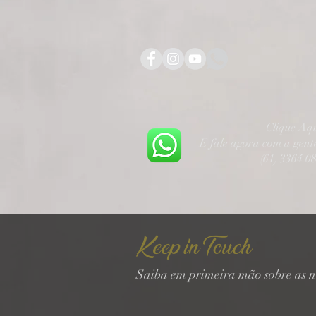
Clique Aq
E fale agora com a gen
(61) 3364 0
Keep in Touch
Saiba em primeira mão sobre as n