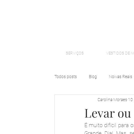
SERVIÇOS
VESTIDOS DE N
Todos posts
Blog
Noivas Reais
Carolina Moraes
10 
Levar ou
É muito difícil para
Grande Dia! Mas se