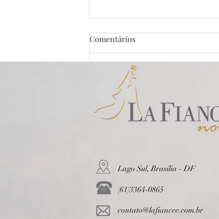
Comentários
Escreva um comentário
La Fiancée - Vestidos de
Noiva em Brasília e no mundo
todo
Lago Sul, Brasília - DF
(61)3364-0865
contato@lafiancee.com.br