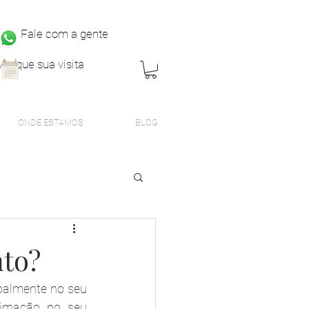
Fale com a gente
Marque sua visita
ONDE ESTAMOS
BLOG
nto?
palmente no seu 
imação no seu 