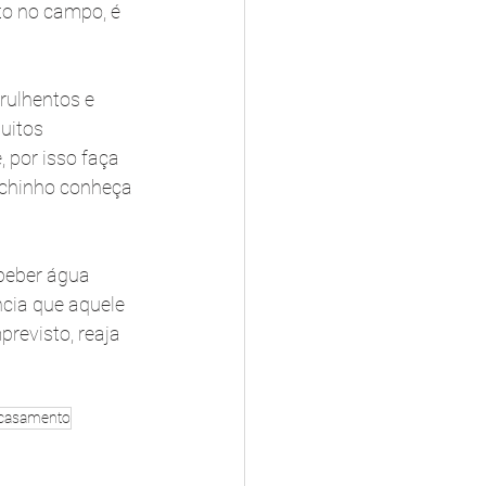
to no campo, é 
rulhentos e 
uitos 
 por isso faça 
ichinho conheça 
 beber água 
cia que aquele 
revisto, reaja 
 casamento