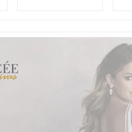
8 rituais para cerimônia de
Vest
casamento
medi