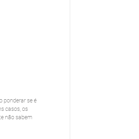
o ponderar se é 
s casos, os 
te não sabem 