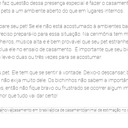
 faz questão dessa presença especial é fazer o casamen
s pets a um ambiente aberto do que em lugares internos. 
repare seu pet! Se ele não está acostumado à ambientes ba
reciso prepará-lo para essa situação. Na cerimônia tem m
eiros, música alta e é bem provável que seu pet estranhe,
lua ele no ensaio de casamento.  É importante que seu b
so leve-o duas ou três vezes para se acostumar.
eu pet. Ele tem que se sentir à vontade. Deixo-o descansar,
e não exija muito dele. Os bichinhos não sabem a importân
s, então não fique bravo ou frustrado se ocorrer algum imp
r que tudo vai dar certo!
a
noiva
casamento em brasilia
dica de casamento
animal de estimação no