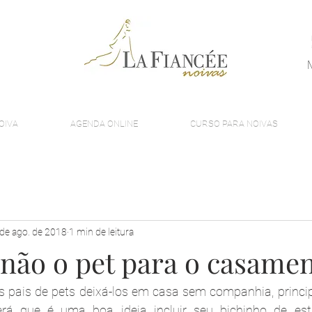
OIVA
AGENDA ONLINE
CURSO PARA NOIVAS
de ago. de 2018
1 min de leitura
 não o pet para o casame
 os pais de pets deixá-los em casa sem companhia, princi
rá que é uma boa ideia incluir seu bichinho de est