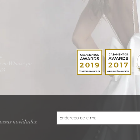
ui
te no WhatsApp
865
ossas novidades.