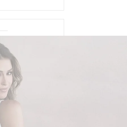
ido minimalista sob
da em Brasília