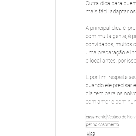
Outra dica para quem
mais fácil adaptar o
A principal dica é: p
com muita gente, é p
convidados, muitos ch
uma preparação e inc
o local antes, por is
E por fim, respeite s
quando ele precisar 
dia tem para os noivo
com amor e bom humo
casamento
Vestido de Noiv
pet no casamento
Blog