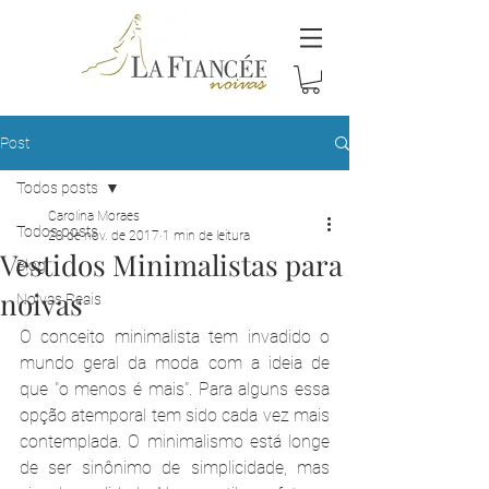
Post
Todos posts
Carolina Moraes
Todos posts
28 de nov. de 2017
1 min de leitura
Vestidos Minimalistas para
Blog
noivas
Noivas Reais
O conceito minimalista tem invadido o 
mundo geral da moda com a ideia de 
que "o menos é mais". Para alguns essa 
opção atemporal tem sido cada vez mais 
contemplada. O minimalismo está longe 
de ser sinônimo de simplicidade, mas 