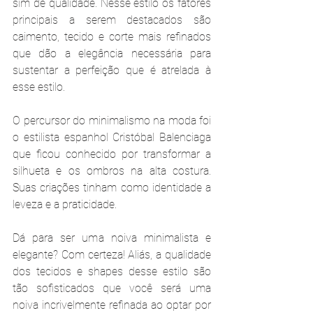
sim de qualidade. Nesse estilo os fatores 
principais a serem destacados são 
caimento, tecido e corte mais refinados 
que dão a elegância necessária para 
sustentar a perfeição que é atrelada à 
esse estilo. 
O percursor do minimalismo na moda foi 
o estilista espanhol Cristóbal Balenciaga 
que ficou conhecido por transformar a 
silhueta e os ombros na alta costura. 
Suas criações tinham como identidade a 
leveza e a praticidade. 
Dá para ser uma noiva minimalista e 
elegante? Com certeza! Aliás, a qualidade 
dos tecidos e shapes desse estilo são 
tão sofisticados que você será uma 
noiva incrivelmente refinada ao optar por 