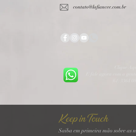
contato@lafiancee.com.br
Clique Aq
E fale agora com a gen
(61) 3364 0
Keep in Touch
Saiba em primeira mão sobre as n