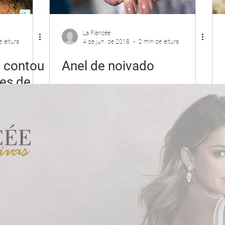
La Fiancée
 leitura
4 de jun. de 2018
2 min de leitura
e contou
Anel de noivado
es de