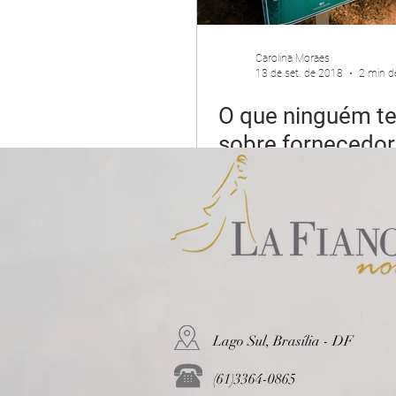
Carolina Moraes
13 de set. de 2018
2 min de
O que ninguém t
sobre fornecedor
casamento
Lago Sul, Brasília - DF
(61)3364-0865