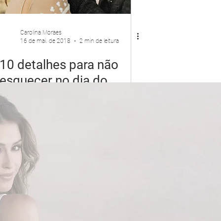
Carolina Moraes
16 de mai. de 2018
2 min de leitura
10 detalhes para não
esquecer no dia do
casamento