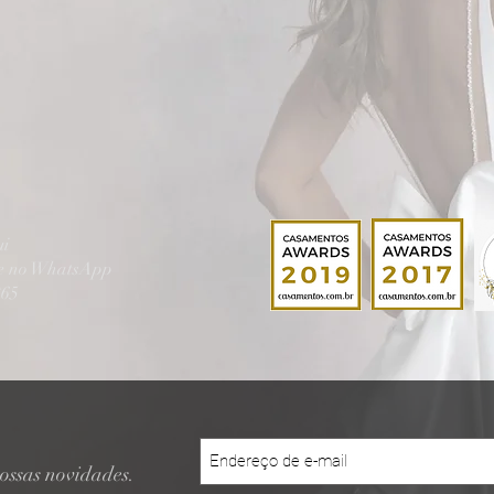
ui
te no WhatsApp
865
ossas novidades.