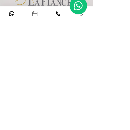
Lago Sul, Brasília - DF
(61)3364-0865
contato@lafiancee.com.br
Clique Aqui
E fale agora com a gente no WhatsApp
(61) 3364 0865