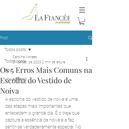
Post
Todos posts
Carolina Moraes
Todos posts
21 de set. de 2023
2 min de leitura
Os 5 Erros Mais Comuns na
Blog
Escolha do Vestido de
Noivas Reais
Noiva
A escolha do vestido de noiva é uma 
das etapas mais importantes que 
antecedem o grande dia. É o traje que 
captura a essência da noiva e a faz 
sentir-se verdadeiramente especial. No 