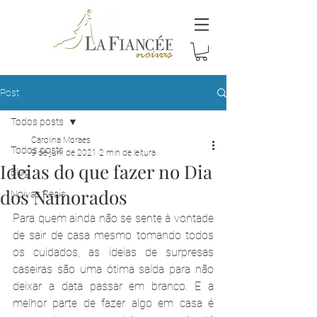
Post
Todos posts
Carolina Moraes
Todos posts
9 de jun. de 2021
2 min de leitura
Ideias do que fazer no Dia
Blog
dos Namorados
Noivas Reais
Para quem ainda não se sente à vontade 
de sair de casa mesmo tomando todos 
os cuidados, as ideias de surpresas 
caseiras são uma ótima saída para não 
deixar a data passar em branco. E a 
melhor parte de fazer algo em casa é 