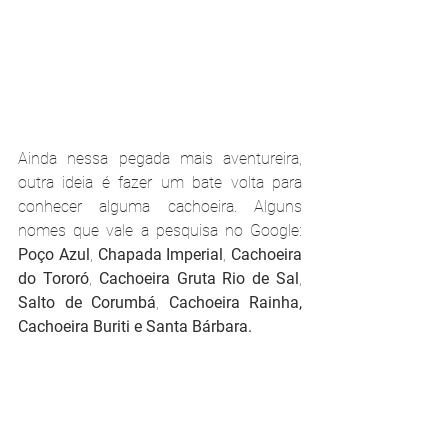
Ainda nessa pegada mais aventureira, 
outra ideia é fazer um bate volta para 
conhecer alguma cachoeira. Alguns 
nomes que vale a pesquisa no Google: 
Poço Azul
, 
Chapada Imperial
, 
Cachoeira 
do Tororó
, 
Cachoeira Gruta Rio de Sal
, 
Salto de Corumbá
, 
Cachoeira Rainha, 
Cachoeira Buriti e Santa Bárbara.