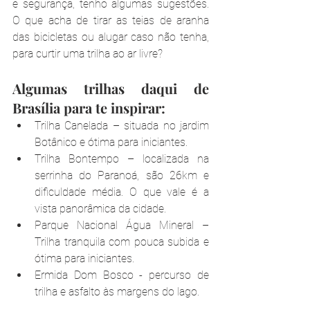
e segurança, tenho algumas sugestões. 
O que acha de tirar as teias de aranha 
das bicicletas ou alugar caso não tenha, 
para curtir uma trilha ao ar livre?
Algumas trilhas daqui de 
Brasília para te inspirar:
Trilha Canelada – situada no jardim 
Botânico e ótima para iniciantes.
Trilha Bontempo – localizada na 
serrinha do Paranoá, são 26km e 
dificuldade média. O que vale é a 
vista panorâmica da cidade.
Parque Nacional Água Mineral – 
Trilha tranquila com pouca subida e 
ótima para iniciantes.
Ermida Dom Bosco - percurso de 
trilha e asfalto às margens do lago.