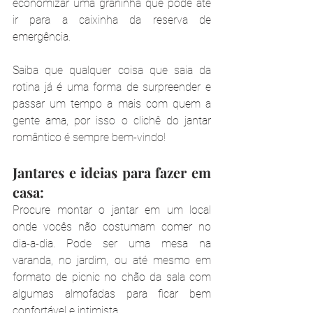
economizar uma graninha que pode até 
ir para a caixinha da reserva de 
emergência.
Saiba que qualquer coisa que saia da 
rotina já é uma forma de surpreender e 
passar um tempo a mais com quem a 
gente ama, por isso o clichê do jantar 
romântico é sempre bem-vindo!
Jantares e ideias para fazer em 
casa:
Procure montar o jantar em um local 
onde vocês não costumam comer no 
dia-a-dia. Pode ser uma mesa na 
varanda, no jardim, ou até mesmo em 
formato de picnic no chão da sala com 
algumas almofadas para ficar bem 
confortável e intimista.