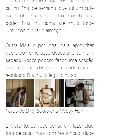
um casal? Como o Dia dos Namorados 
cai no final de semana, que tal um café 
da manhã na cama estilo Brunch para 
poder ficar na cama até mais tarde 
juntinhos e livrar o almoço?!
Outra ideia super legal para aproveitar 
que a comemoração desse ano cai num 
sábado, vocês podem fazer uma sessão 
de fotos juntos bem caseira e intimista. O 
resultado fica muito legal, olha só...
Fotos de Dirty Boots and Messy Hair
Entretanto, se você pensa em fazer algo 
fora de casa, mas com responsabilidade 