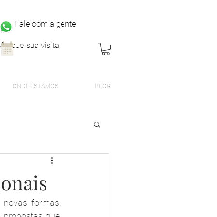
Fale com a gente
Marque sua visita
ONDE ESTAMOS
BLOG
ionais
novas formas. 
propostas que, 