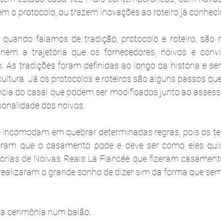
 o protocolo, ou trazem inovações ao roteiro já conheci
quando falamos de tradição, protocolo e roteiro, são 
inem a trajetória que os fornecedores, noivos e convi
 As tradições foram definidas ao longo da história e se
ltura. Já os protocolos e roteiros são alguns passos que
cia do casal que podem ser modificados junto ao assesso
onalidade dos noivos.
se incomodam em 
quebrar determinadas regras,
 pois os 
eram que o casamento pode e deve ser como eles quise
órias de Noivas Reais La Fiancée que fizeram casamento
 realizaram o grande sonho de dizer sim da forma que s
ua cerimônia num balão...