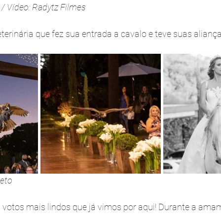
a / Vídeo: Radytz Filmes
erinária que fez sua entrada a cavalo e teve suas aliança
leto
s votos mais lindos que já vimos por aqui! Durante a am