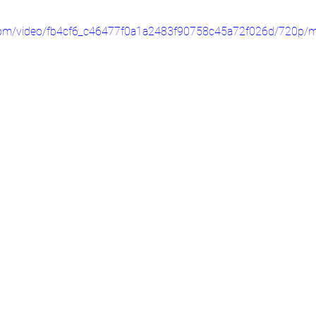
ic.com/video/fb4cf6_c46477f0a1a2483f90758c45a72f026d/720p/m