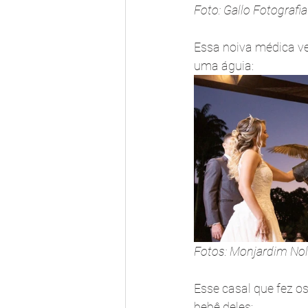
Foto: Gallo Fotografi
Essa noiva médica vet
uma águia:
Fotos: Monjardim No
Esse casal que fez o
bebê deles: