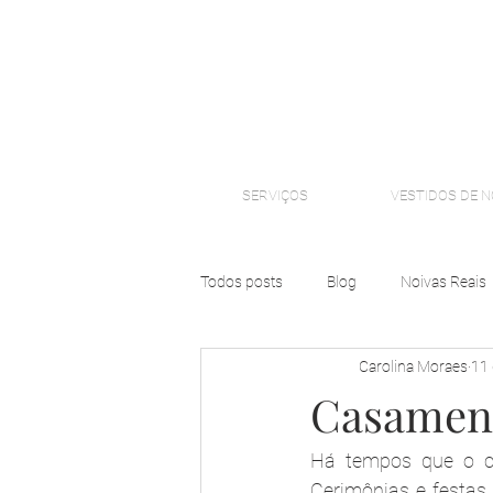
SERVIÇOS
VESTIDOS DE N
Todos posts
Blog
Noivas Reais
Carolina Moraes
11 
Casament
Há tempos que o c
Cerimônias e festas