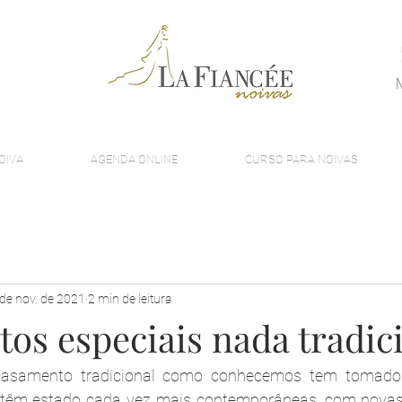
OIVA
AGENDA ONLINE
CURSO PARA NOIVAS
de nov. de 2021
2 min de leitura
os especiais nada tradic
asamento tradicional como conhecemos tem tomado 
 têm estado cada vez mais contemporâneas, com novas 