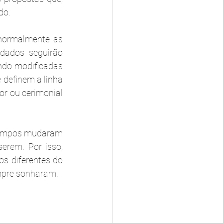
do.
normalmente as 
dados seguirão 
ndo modificadas 
 definem a linha 
r ou cerimonial 
tempos mudaram 
rem. Por isso, 
s diferentes do 
empre sonharam.