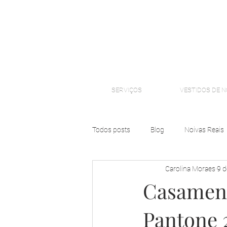
SERVIÇOS
VESTIDOS DE N
Todos posts
Blog
Noivas Reais
Carolina Moraes
9 d
Casament
Pantone 