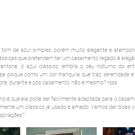
 tom de azul simples, porém muito elegante e atempora
ássicas que pretendem ter um casamento regado à elegân
ntone, o azul clássico lembra o céu noturno do enta
ssa psique como um cor tranquila que traz serenidade e 
pré, durante e pós casamento, não é mesmo? rsss
 ano é que ela pode ser facilmente adaptada para o casame
ealmente um clássico já usado e amado. Vamos dar boas vi
spirações?