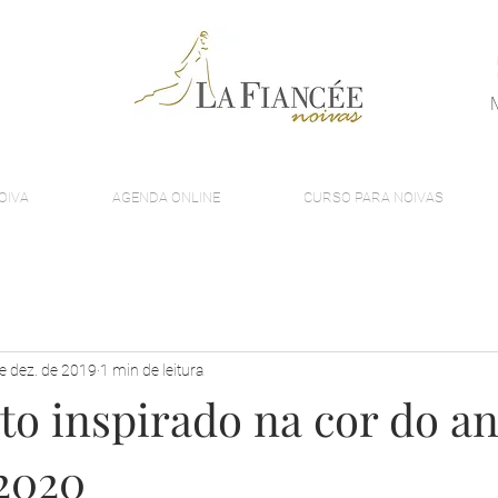
OIVA
AGENDA ONLINE
CURSO PARA NOIVAS
e dez. de 2019
1 min de leitura
o inspirado na cor do a
2020