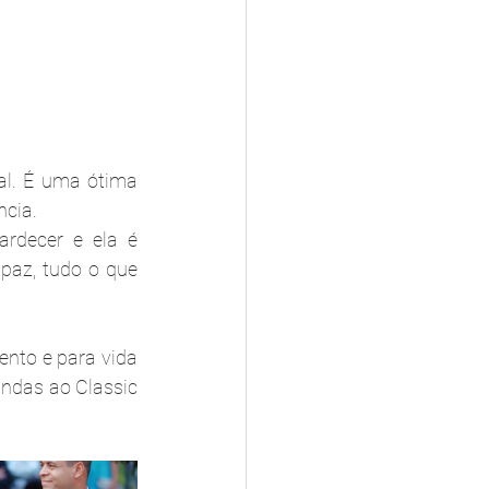
l. É uma ótima 
cia. 
rdecer e ela é 
paz, tudo o que 
nto e para vida 
ndas ao Classic 