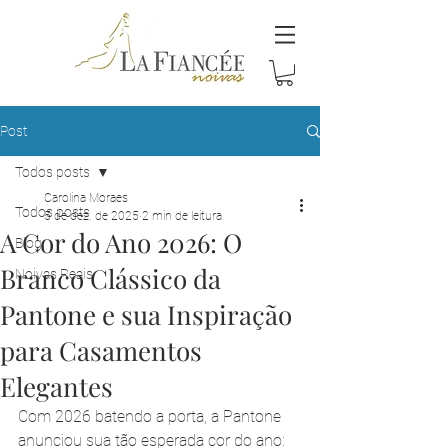
Post
Todos posts
Carolina Moraes
Todos posts
5 de dez. de 2025
2 min de leitura
A Cor do Ano 2026: O
Blog
Branco Clássico da
Noivas Reais
Pantone e sua Inspiração
para Casamentos
Elegantes
Com 2026 batendo a porta, a Pantone 
anunciou sua tão esperada cor do ano: 