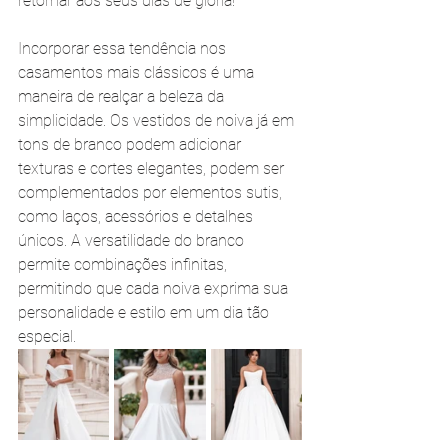
retornar aos seus dias de glória!
Incorporar essa tendência nos 
casamentos mais clássicos é uma 
maneira de realçar a beleza da 
simplicidade. Os vestidos de noiva já em 
tons de branco podem adicionar 
texturas e cortes elegantes, podem ser 
complementados por elementos sutis, 
como laços, acessórios e detalhes 
únicos. A versatilidade do branco 
permite combinações infinitas, 
permitindo que cada noiva exprima sua 
personalidade e estilo em um dia tão 
especial.