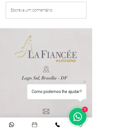
A maior tendência de 2025
Casamento no I
Escreva um comentário
para casamentos:
Dicas para um di
AUTENTICIDADE
e sem perrengue
Lago Sul, Brasília - DF
Como podemos lhe ajudar?
(61)3364-0865
1
contato@lafiancee.com.br