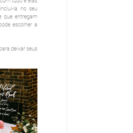
com tudo e elas 
cluí-la no seu 
e que entregam 
ode escolher a 
ra deixar seus 