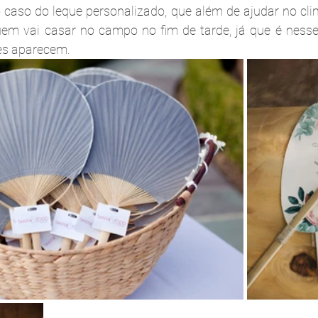
 caso do leque personalizado, que além de ajudar no cli
uem vai casar no campo no fim de tarde, já que é nesse
es aparecem.