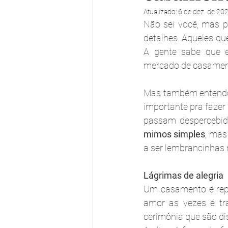
Atualizado:
6 de dez. de 20
Não sei você, mas p
detalhes. Aqueles qu
A gente sabe que e
mercado de casamento
Mas também entendo 
importante pra fazer
passam despercebido
mimos simples
, mas
a ser lembrancinhas 
Lágrimas de alegria
Um casamento é repl
amor as vezes é tr
cerimônia que são di