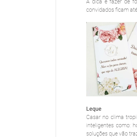
A dica é fazer de f
convidados ficam até
Leque
Casar no clima tropi
inteligentes como: h
soluções que vão tra