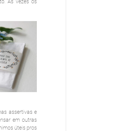
o. As vezes os 
as assertivas e 
ensar em outras 
imos úteis pros 