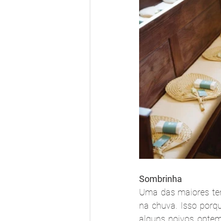
Sombrinha
Uma das maiores ten
na chuva. Isso porq
alguns noivos optem