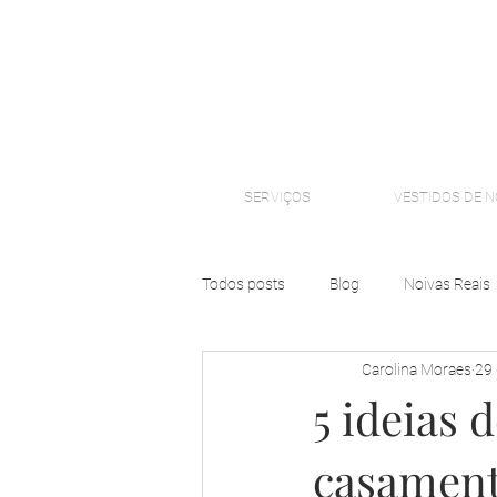
SERVIÇOS
VESTIDOS DE N
Todos posts
Blog
Noivas Reais
Carolina Moraes
29 
5 ideias
casamen