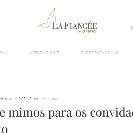
OIVA
AGENDA ONLINE
CURSO PARA NOIVAS
de nov. de 2021
3 min de leitura
 de mimos para os convid
to