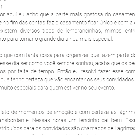
21
or aqui eu acho que a parte mais gostosa do casamento
e no fim das contas faz o casamento ficar único e com a c
xistem diversos tipos de lembrancinhas, mimos, entr
 para tornar o grande dia ainda mais especial.
que com tanta coisa para organizar que fazem parte do
 esse dia ser como você sempre sonhou, acaba que os pe
s por falta de tempo. Então eu resolvi fazer esse com
 que tenho certeza que vão encantar os seus convidados e
muito especiais para quem estiver no seu evento.
eto de momentos de emoção e com certeza as lágrimas v
ansbordante. Nessas horas um lencinho cai bem. Esse
stribuídos para os convidados são chamados de Lágrimas 