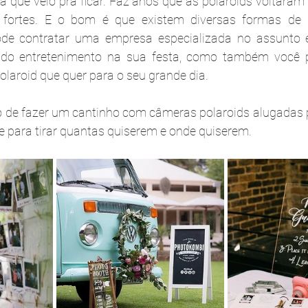
a que veio pra ficar. Faz anos que as polaroids voltaram 
fortes. E o bom é que existem diversas formas de in
de contratar uma empresa especializada no assunto 
 do entretenimento na sua festa, como também você p
polaroid que quer para o seu grande dia.
de fazer um cantinho com câmeras polaroids alugadas pa
 para tirar quantas quiserem e onde quiserem.