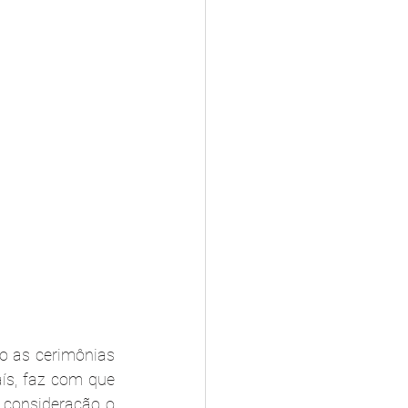
 as cerimônias 
ís, faz com que 
consideração o 