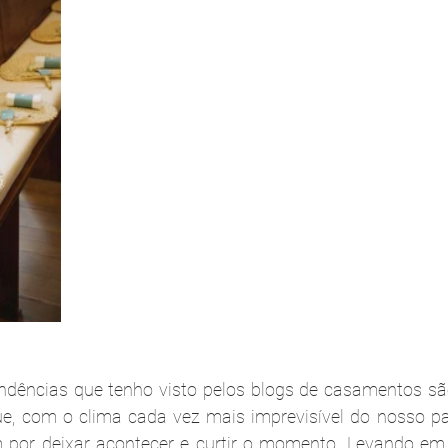
dências que tenho visto pelos blogs de casamentos são
ue, com o clima cada vez mais imprevisível do nosso pa
 por deixar acontecer e curtir o momento. Levando em 