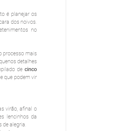
 é planejar os 
ara dos noivos. 
etenimentos no 
 processo mais 
quenos detalhes 
pilado de 
cinco 
 que podem vir  
irão, afinal o 
s lencinhos da 
de alegria.