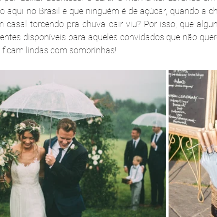
o aqui no Brasil e que ninguém é de açúcar, quando a chu
m casal torcendo pra chuva cair viu? Por isso, que algun
entes disponíveis para aqueles convidados que não quer
os ficam lindas com sombrinhas!