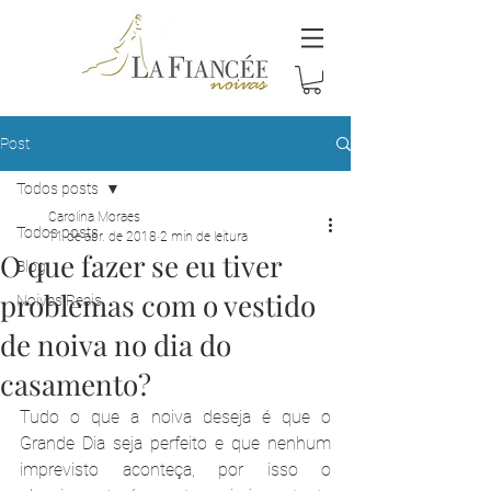
Post
Todos posts
Carolina Moraes
Todos posts
11 de abr. de 2018
2 min de leitura
O que fazer se eu tiver
Blog
problemas com o vestido
Noivas Reais
de noiva no dia do
casamento?
Tudo o que a noiva deseja é que o 
Grande Dia seja perfeito e que nenhum 
imprevisto aconteça, por isso o 