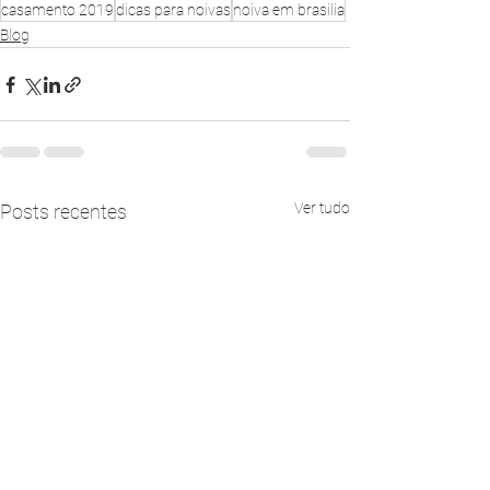
casamento 2019
dicas para noivas
noiva em brasilia
Blog
Ver tudo
Posts recentes