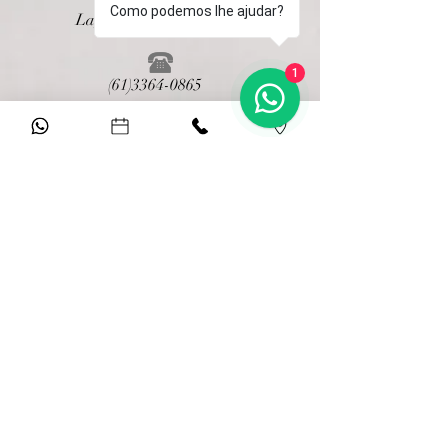
Como podemos lhe ajudar?
Lago Sul, Brasília - DF
1
(61)3364-0865
contato@lafiancee.com.br
Clique Aqui
E fale agora com a gente no WhatsApp
(61) 3364 0865