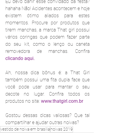
Eu devo banir esse convidado da festa? 
hahaha Não! Acidentes acontecem e hoje 
existem ótimo aliados para estes 
momentos. Procure por produtos que 
tirem manchas, a marca That girl possui 
vários coringas que podem fazer parte 
do seu kit, como o lenço ou caneta 
removedora de manchas. Confira 
clicando aqui.
Ah, nossa dica bônus é: a That Girl 
também possui uma fita dupla face que 
você pode usar para manter o seu 
decote no lugar. Confira todos os 
produtos no site: 
www.thatgirl.com.br
Gostou dessas dicas valiosas? Que tal 
compartilhar e ajudar outras noivas?
vestido de noiva em brasilia
noivas 2019