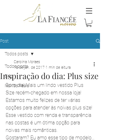
Post
Todos posts
Carolina Moraes
Todos posts
18 de jan. de 2017
1 min de leitura
Inspiração do dia: Plus size
Blog
Bom dia! Mais um lindo vestido Plus 
Noivas Reais
Size recém-chegado em nossa loja!
Estamos muito felizes de ter várias 
opções para atender às noivas plus size!
Esse vestido com renda e transparência 
nas costas é um ótima opção para 
noivas mais românticas. 
Gostaram? Eu amo esse tipo de modelo...