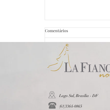
Comentários
Escreva um comentário
La Fiancée - Vestidos de
Noiva em Brasília e no mundo
todo
Lago Sul, Brasília - DF
(61)3364-0865