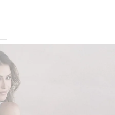
ido minimalista sob
da em Brasília