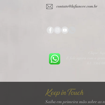
contato@lafiancee.com.br
Clique Aq
E fale agora com a gen
(61) 3364 0
Keep in Touch
Saiba em primeira mão sobre as n