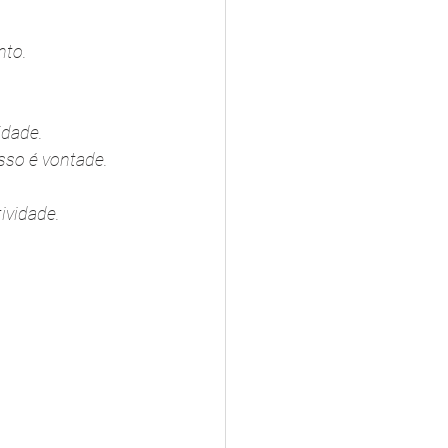
nto.
idade.
sso é vontade.
ividade.