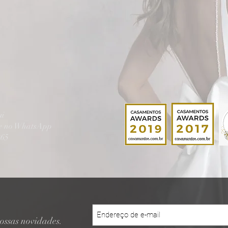
ui
te no WhatsApp
865
ossas novidades.