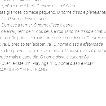
o, não o que é fácil. 
O nome disso é ética.
isas grandes, comece pequeno. 
O nome disso é planejame
não. 
O nome disso é foco.
? Comece a remar. 
O nome disso é garra.
e errar, nem de rir dos seus erros. 
O nome disso é criativ
lpa não pode ser mais forte que o seu desejo.
 O nome di
iva. É preciso ter “acabativa”. 
O nome disso é efetividade.
o tempo voa, trate de ser o piloto. 
O nome disso é produt
uco mais a cada dia. 
O nome disso é superação.
Over”, existe um “Play Again”. 
O nome disso é vida!!!
S UM EXCELENTE ANO!  