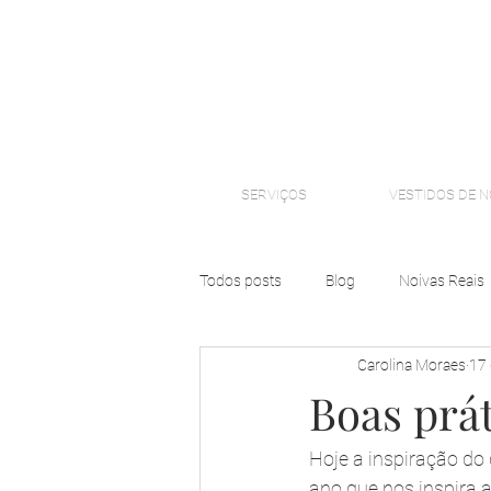
SERVIÇOS
VESTIDOS DE N
Todos posts
Blog
Noivas Reais
Carolina Moraes
17 
Boas prát
Hoje a inspiração do 
ano que nos inspira 