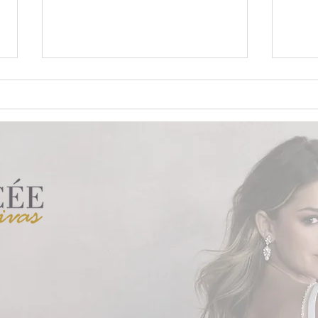
8 rituais para cerimônia de
Vest
casamento
medi