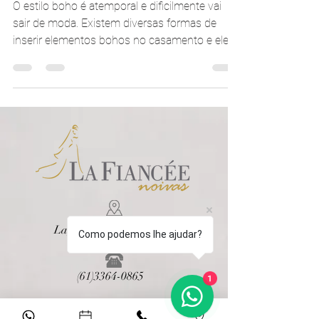
Tudo o que um casamento
Boho precisa ter
O estilo boho é atemporal e dificilmente vai
sair de moda. Existem diversas formas de
inserir elementos bohos no casamento e ele
pode ser...
Como podemos lhe ajudar?
1
Lago Sul, Brasília - DF