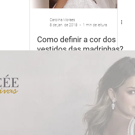
Carolina Moraes
8 de jan. de 2018
1 min de leitura
Como definir a cor dos
vestidos das madrinhas?