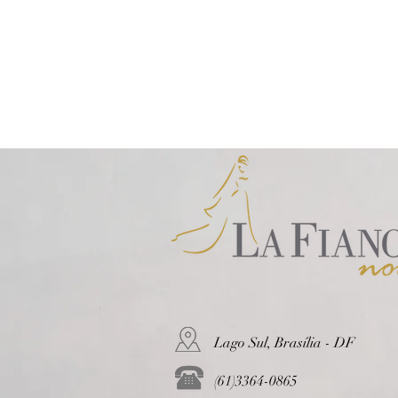
Lago Sul, Brasília - DF
(61)3364-0865