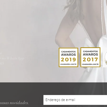
ui
te no WhatsApp
865
ossas novidades.