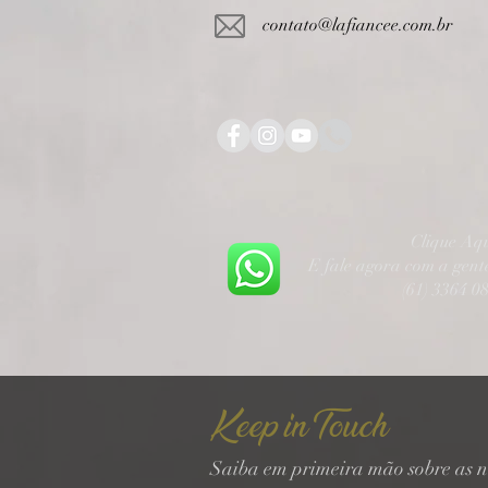
contato@lafiancee.com.br
Clique Aq
E fale agora com a gen
(61) 3364 0
Keep in Touch
Saiba em primeira mão sobre as n