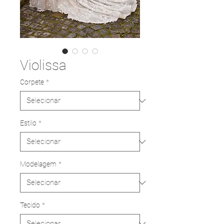
Violissa
Corpete
*
Estilo
*
Modelagem
*
Tecido
*