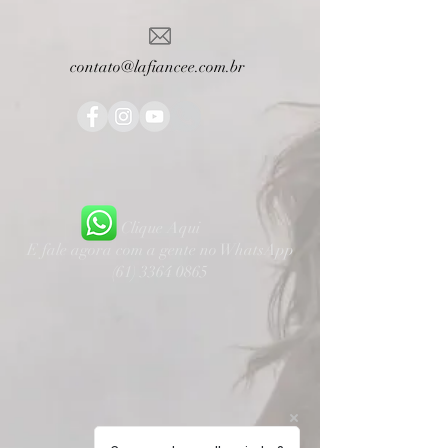
contato@lafiancee.com.br
Clique Aqui
E fale agora com a gente no WhatsApp
(61) 3364 0865