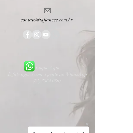
contato@lafiancee.com.br
Clique Aqui
E fale agora com a gente no WhatsApp
(61) 3364 0865