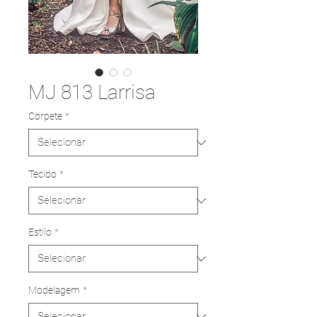
MJ 813 Larrisa
Corpete
*
Tecido
*
Estilo
*
Modelagem
*