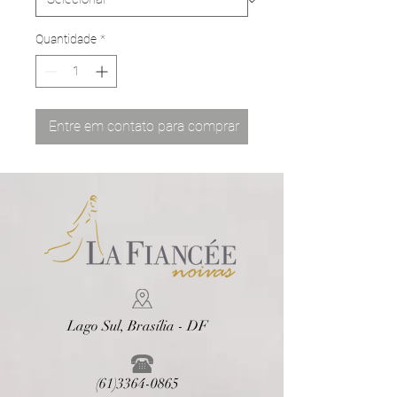
Quantidade
*
Entre em contato para comprar
Lago Sul, Brasília - DF
(61)3364-0865