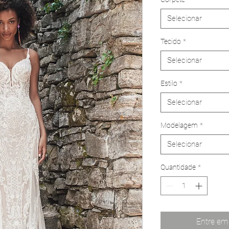
Selecionar
Tecido
*
Selecionar
Estilo
*
Selecionar
Modelagem
*
Selecionar
Quantidade
*
Entre em