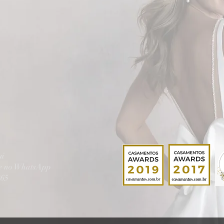
ui
te no WhatsApp
865