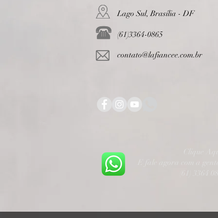
Lago Sul, Brasília - DF
(61)3364-0865
contato@lafiancee.com.br
Clique Aq
E fale agora com a gen
(61) 3364 0