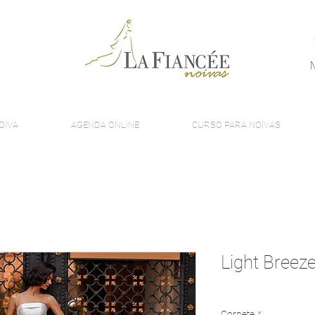
OIVA
AGENDA ONLINE
CURSO PARA NOIVAS
Light Breez
Corpete
*