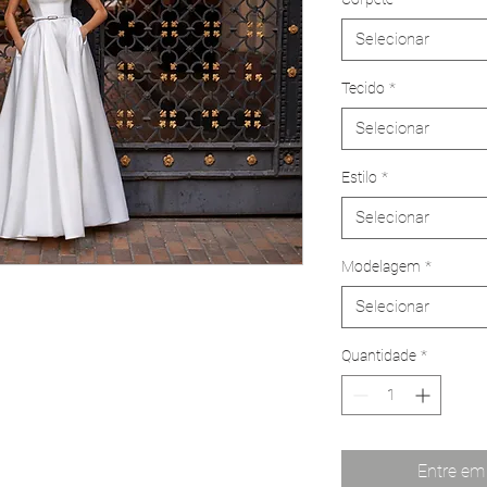
Selecionar
Tecido
*
Selecionar
Estilo
*
Selecionar
Modelagem
*
Selecionar
Quantidade
*
Entre em