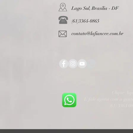
Lago Sul, Brasília - DF
(61)3364-0865
contato@lafiancee.com.br
Clique Aq
E fale agora com a gen
(61) 3364 0