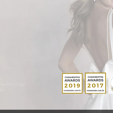
ui
te no WhatsApp
865